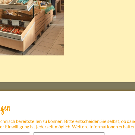
ngen
ner Straße 3
Tel. 02858 2700
ünxe-Drevenack
info@schulte-drevenacks-h
echnisch bereitstellen zu können. Bitte entscheiden Sie selbst, ob d
r Einwilligung ist jederzeit möglich. Weitere Informationen erhalten