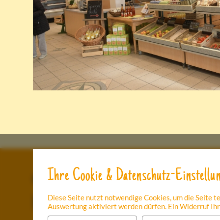
Ihre Cookie & Datenschutz-Einstellu
© Schulte Drevenacks
Dinslake
46569 H
Diese Seite nutzt notwendige Cookies, um die Seite t
Hof
Auswertung aktiviert werden dürfen. Ein Widerruf Ihre